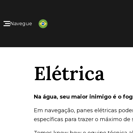
Navegue
Home
Nossos Produtos
Elétrica
Quem Somos
Nossos Serviços
Na água, seu maior inimigo é o fo
Contato
Em navegação, panes elétricas podem
específicas para trazer o máximo de