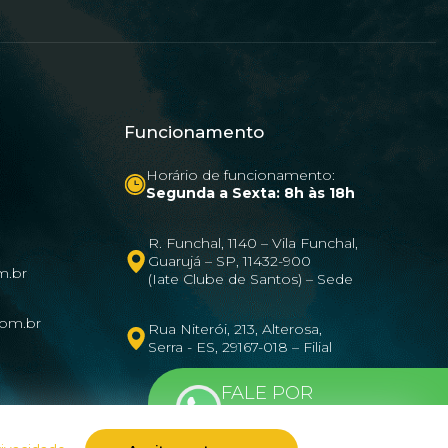
Funcionamento
Horário de funcionamento:
Segunda a Sexta: 8h às 18h
R. Funchal, 1140 – Vila Funchal,
Guarujá – SP, 11432-900
m.br
(Iate Clube de Santos) – Sede
com.br
Rua Niterói, 213, Alterosa,
Serra - ES, 29167-018 – Filial
FALE POR
WHATSAPP