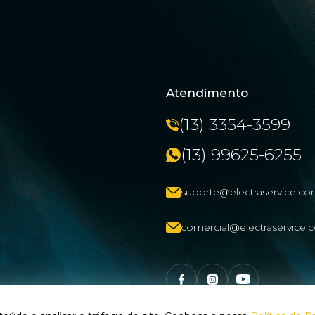
Atendimento
(13) 3354-3599
(13) 99625-6255
suporte@electraservice.co
comercial@electraservice.