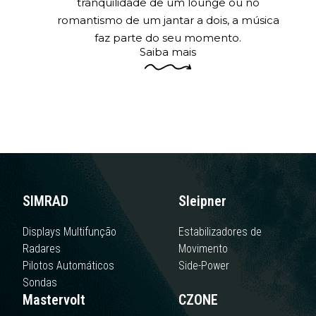
tranquilidade de um lounge ou no
romantismo de um jantar a dois, a música
faz parte do seu momento.
Saiba mais
SIMRAD
Sleipner
Displays Multifunção
Estabilizadores de
Radares
Movimento
Pilotos Automáticos
Side-Power
Sondas
Mastervolt
CZONE